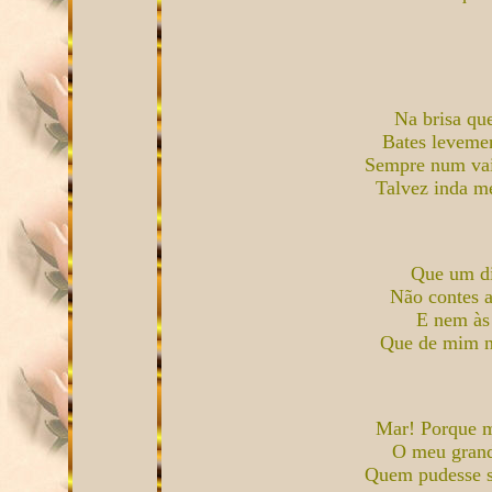
Na brisa qu
Bates leveme
Sempre num vai
Talvez inda me
Que um dia
Não contes a
E nem às 
Que de mim n
Mar! Porque m
O meu grand
Quem pudesse s