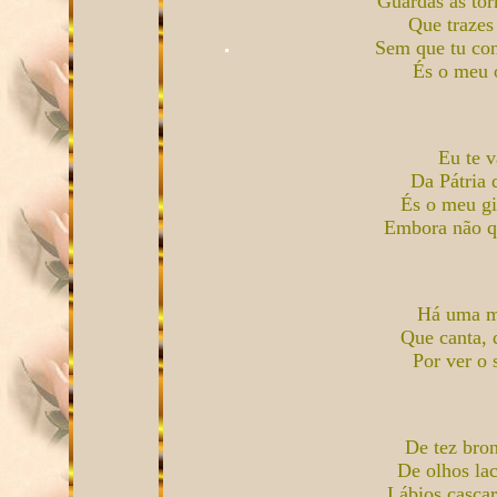
Guardas as to
Que trazes 
Sem que tu con
És o meu 
Eu te v
Da Pátria 
És o meu gi
Embora não qu
Há uma mu
Que canta, q
Por ver o 
De tez bro
De olhos la
Lábios casca