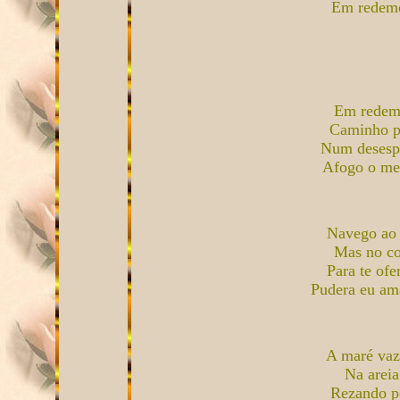
Em redemo
Em redemo
Caminho p
Num desespe
Afogo o meu
Navego ao 
Mas no co
Para te ofe
Pudera eu ama
A maré vaz
Na areia
Rezando po