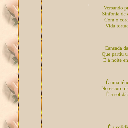
Versando p
Sinfonia de
Com o cora
Vida tort
Cansada da
Que partiu u
E à noite e
É uma tén
No escuro d
É a solid
É a solid