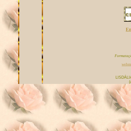
En
Formataçã
webm
LISDÁL
(