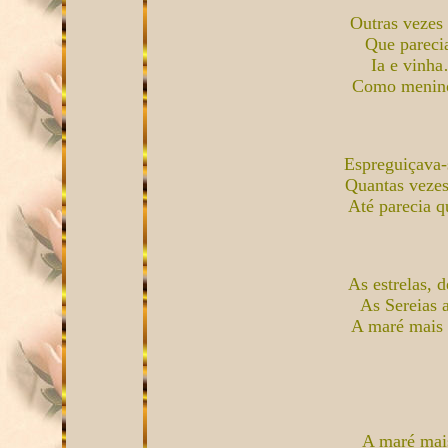
Outras vezes
Que pareci
Ia e vinh
Como menino 
Espreguiçava-s
Quantas vezes 
Até parecia 
As estrelas, 
As Sereias 
A maré mais
A maré mai