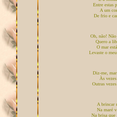
Entre estas 
A um cor
De frio e c
Oh, não! Não 
Quero a lib
O mar está
Levaste o meu
Diz-me, mar 
Às vezes
Outras vezes
A brincar 
Na maré v
Na brisa que