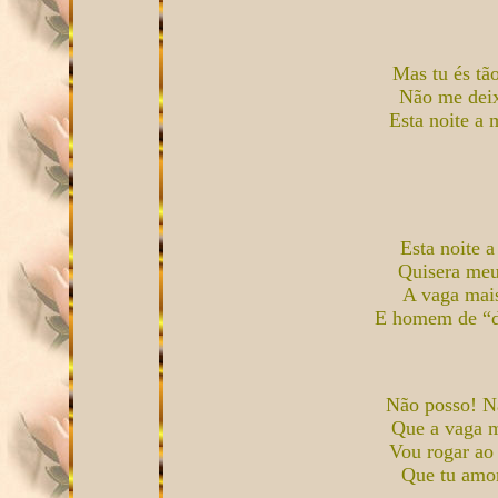
Mas tu és tã
Não me deix
Esta noite a 
Esta noite 
Quisera meu
A vaga mais
E homem de “d
Não posso! N
Que a vaga m
Vou rogar ao
Que tu amor