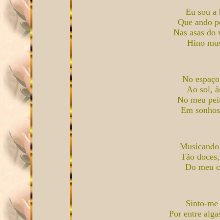
Eu sou a 
Que ando p
Nas asas do 
Hino mus
No espaço 
Ao sol, às
No meu peit
Em sonhos 
Musicando o
Tão doces, 
Do meu co
Sinto-me 
Por entre alga