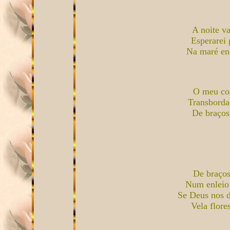
A noite va
Esperarei 
Na maré en
O meu cor
Transborda
De braços 
De braços
Num enleio 
Se Deus nos d
Vela flore