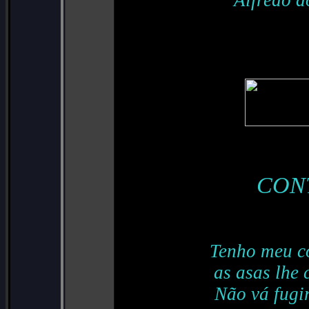
Alfredo d
CON
Tenho meu c
as asas lhe 
Não vá fugir