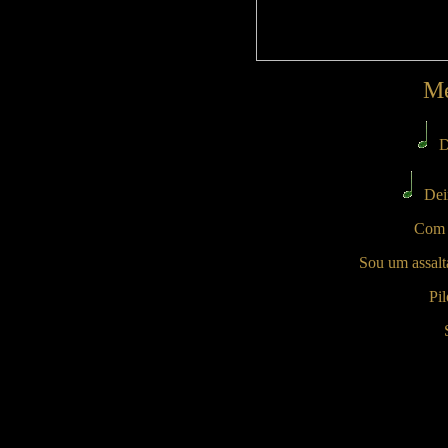
Me
D
Dei
Com a
Sou um assalta
Pi