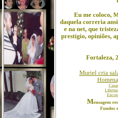
Eu me coloco, Mu
daquela correria ans
e na net, que triste
prestígio, opiniões, 
Fortaleza, 
Muriel cria sal
Homenag
Casam
Liberta
Encont
M
ensagem
rec
Fundos e