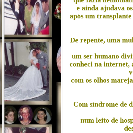
que fazia hemodiáli
e ainda ajudava os 
após um transplante 
De repente, uma mulh
um ser humano divin
conheci na internet,
v
com os olhos mareja
Com síndrome de do
num leito de hospi
de