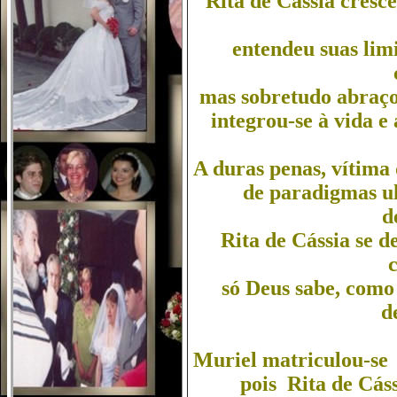
Rita de Cássia cresce
entendeu suas lim
mas sobretudo abraç
integrou-se à vida e
A duras penas, vítima 
de paradigmas ul
d
Rita de Cássia se d
c
só Deus sabe, como
d
Muriel matriculou-se 
pois Rita de Cás