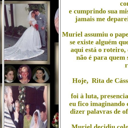
co
e cumprindo sua mis
jamais me depare
Muriel assumiu o papel
se existe alguém qu
aqui está o roteiro, 
não é para quem s
r
Hoje, Rita de Cáss
foi à luta, presenci
eu fico imaginando 
dizer palavras de of
Muriel decidiu col