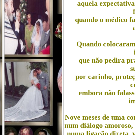
aquela expectativa
quando o médico fal
Quando colocaram s
que não pedira pr
s
por carinho, proteç
c
embora não falasse,
i
Nove meses de uma con
num diálogo amoroso,
numa ligação direta, 