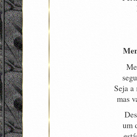
Men
Me
segu
Seja a 
mas v
Des
um d
est