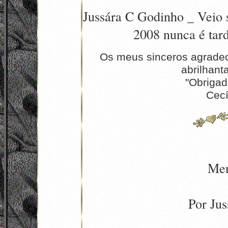
Jussára C Godinho
_ Veio 
2008 nunca é tard
Os meus sinceros agradec
abrilhant
"Obrigad
Cecí
Men
Por Ju