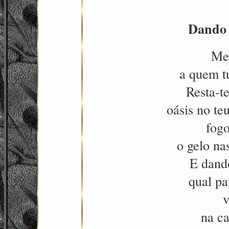
Dando 
Me
a quem tu
Resta-t
oásis no te
fogo
o gelo na
E dand
qual pa
v
na ca