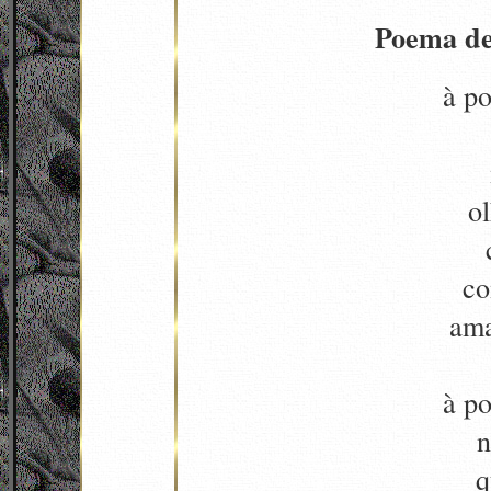
Poema de
à po
ol
co
ama
à po
n
q