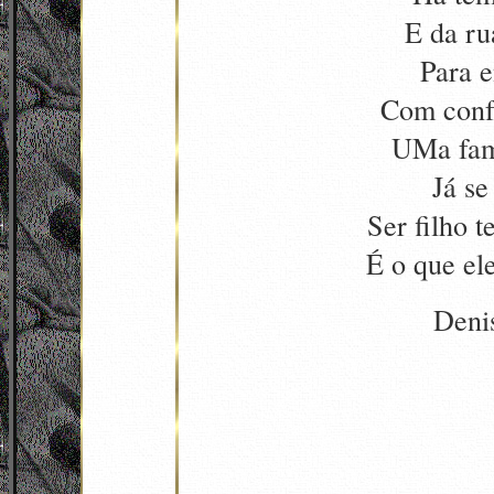
E da ru
Para e
Com conf
UMa fam
Já se
Ser filho t
É o que el
Deni