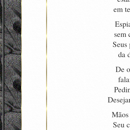
em te
Espi
sem 
Seus 
da 
De o
fal
Pedi
Deseja
Mãos 
Seu c