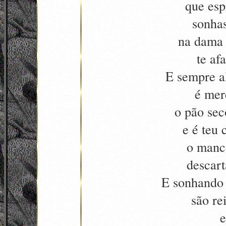
que esp
sonha
na dama
te afa
E sempre a
é mer
o pão sec
e é teu 
o manc
descart
E sonhando 
são re
e