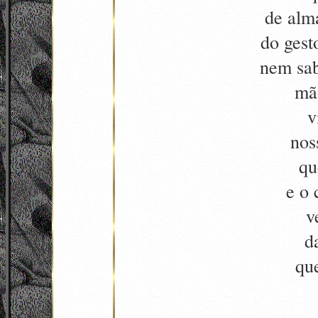
de alm
do gest
nem sab
mã
v
nos
qu
e o 
v
d
qu