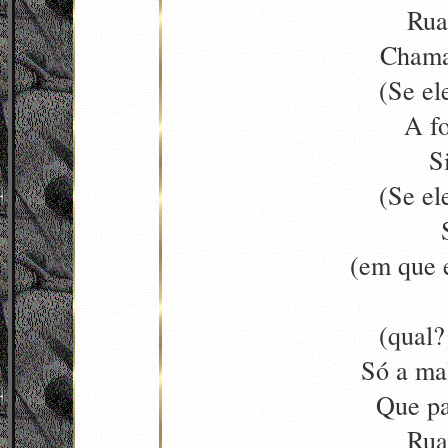
Rua
Chama
(Se el
A fo
Si
(Se el
(em que e
(qual
Só a mal
Que pa
Rua