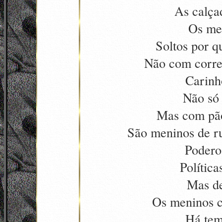
As calça
Os me
Soltos por q
Não com corre
Carinh
Não só
Mas com pão
São meninos de r
Podero
Polític
Mas de
Os meninos 
Há tem