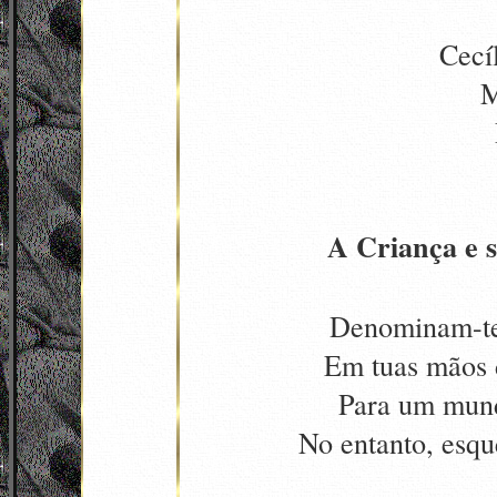
Cecí
M
A Criança e s
Denominam-te
Em tuas mãos 
Para um mund
No entanto, esqu