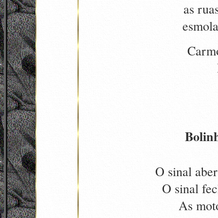
as rua
esmola
Carmo
Bolin
O sinal aber
O sinal fe
As moto