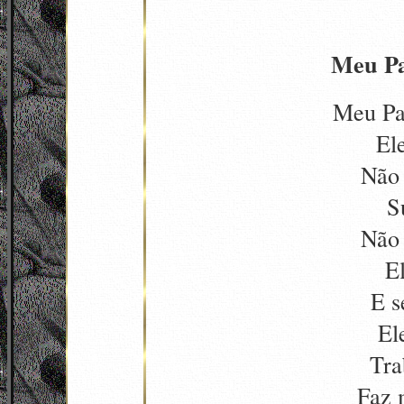
Meu Pa
Meu Pa
El
Não 
S
Não 
E
E s
El
Tra
Faz 