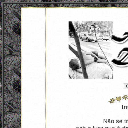
In
Não se t