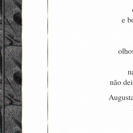
e b
olho
n
não dei
Augusta