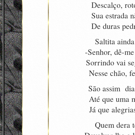
Descalço, ro
Sua estrada n
De duras pedr
Saltita aind
-Senhor, dê-me
Sorrindo vai s
Nesse chão, fe
São assim dia
Até que
uma
m
Já que alegri
Quem dera t