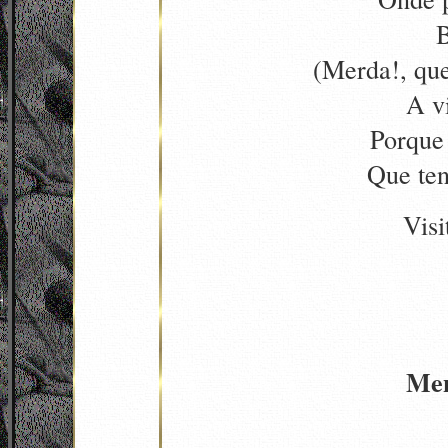
(Merda!, que
A vi
Porque 
Que ten
Visi
Men