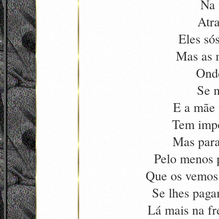
Na 
Atra
Eles só
Mas as 
Onde
Se 
E a mãe 
Tem impo
Mas para
Pelo menos p
Que os vemos
Se lhes paga
Lá mais na fr