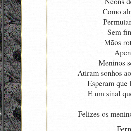
Neons de
Como alm
Permutam 
Sem fi
Mãos rot
Apen
Meninos s
Atiram sonhos ao
Esperam que 
E um sinal qu
Felizes os men
Fern