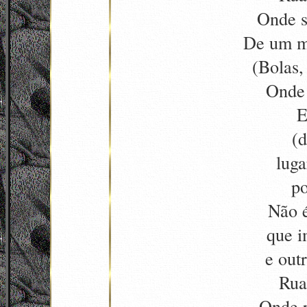
Onde s
De um m
(Bolas,
Onde 
E
(d
lug
p
Não é
que i
e out
Rua
Onde p