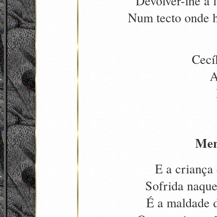
Devolver-lhe a l
N
um tecto
onde h
Cecí
A
Men
E a criança 
Sofrida naque
É a maldade 