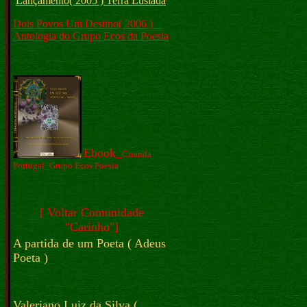
Lançamento( 2005 ) Terra Lusíada
Dois Povos Um Destino( 2006 ) _
Antologia do Grupo Ecos da Poesia
Ebook_
Ciranda
Portugal_Grupo Ecos Poesia
[ Voltar Comunidade
"Carinho"]
A partida de um Poeta
( Adeus
Poeta )
Valeriano Luiz da Silva
(