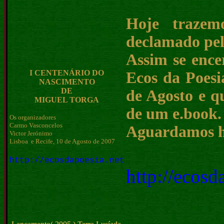
Hoje trazem
declamado pel
Assim se ence
I CENTENÁRIO DO
Ecos da Poesi
NASCIMENTO
DE
de Agosto e q
MIGUEL TORGA
de um e.book.
Os organizadores
Carmo Vasconcelos
Aguardamos ho
Victor Jerónimo
Lisboa e Recife, 10 de Agosto de 2007
http://ecosdapoesia.net
http://ecosd