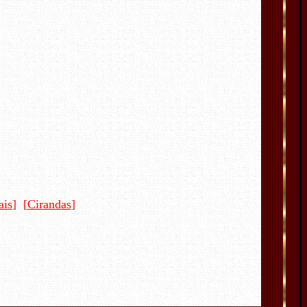
ais
] [
Cirandas
]