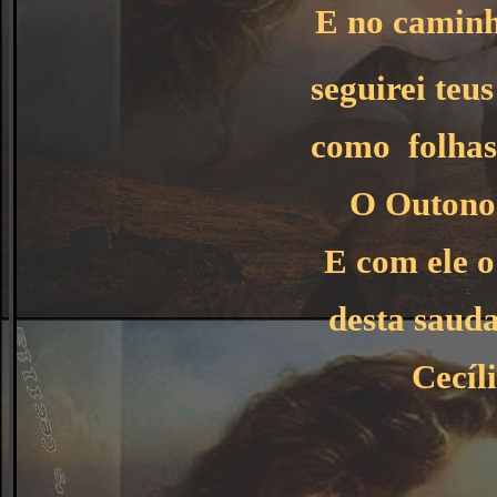
E no caminh
seguirei teu
como
folhas
O Outono 
E com ele o
desta saud
Cecíl