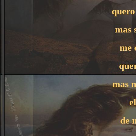
quero
mas s
me 
quer
mas n
e
de 