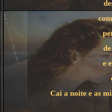
de
com
pe
de
e 
Cai a noite e as m