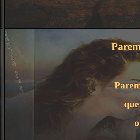
Parem
Parem
que
o