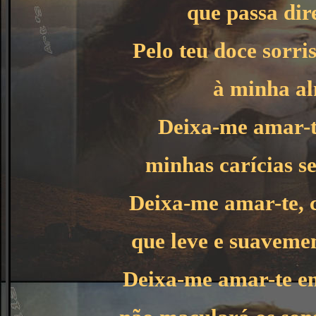
que passa dir
Pelo teu doce sorri
à minha al
Deixa-me amar-te
minhas carícias s
Deixa-me amar-te, 
que leve e suavemen
Deixa-me amar-te em 