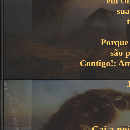
em co
sua
Porque 
são 
Contigo!: Am
Cai a noi