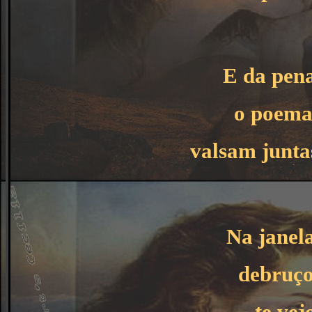
E da pen
o poema
valsam junta
Na janel
debruço
te vej