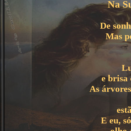
Na S
De sonh
Mas po
Lu
e brisa
As árvores
est
E eu, só
olho 