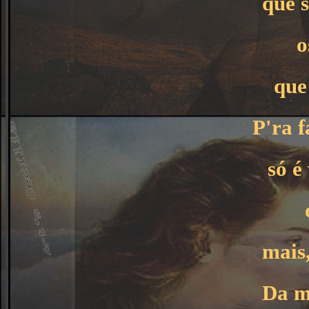
que 
o
que
P'ra 
só é
mais
Da m