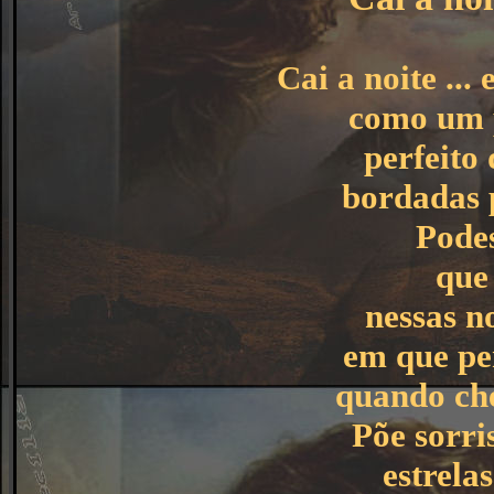
Cai a noite ...
como um 
perfeito 
bordadas p
Pode
que 
nessas n
em que pe
quando ch
Põe sorri
estrela