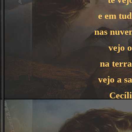
e em tud
nas nuve
vejo 
na terr
vejo a s
Cecíl