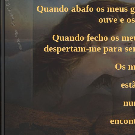
Quando abafo os meus gr
ouve e os
Quando fecho os meu
despertam-me para ser
Os m
est
nu
encont