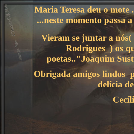
Maria Teresa deu o mote .
...neste momento passa a
Vieram se juntar a nós(
Rodrigues_) os q
poetas.."Joaquim Sus
Obrigada amigos lindos po
delícia de
Cecíl