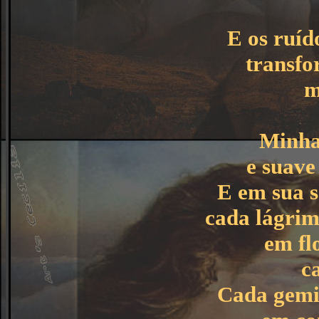
E os ruíd
transf
m
Minha 
e suave
E em sua s
cada lágrim
em flo
ca
Cada gemi