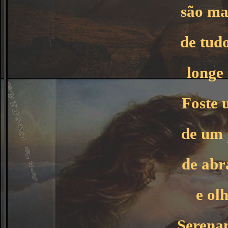
são ma
de tud
longe
Foste
de um 
de abr
e ol
Serenam