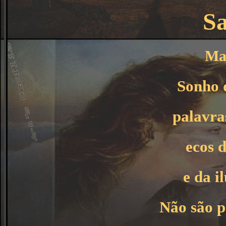
S
Mar
Sonho 
palavra
ecos 
e da i
Não são p