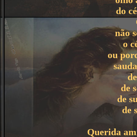
do cé
não s
o c
ou por
sauda
de
de s
de s
de 
Querida ami