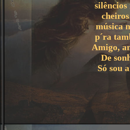
silêncios
cheiro
música n
p´ra tam
Amigo, am
De sonh
Só sou 