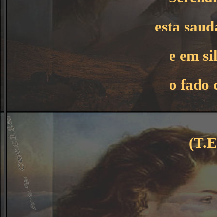
esta saud
e em si
o fado 
(T.E