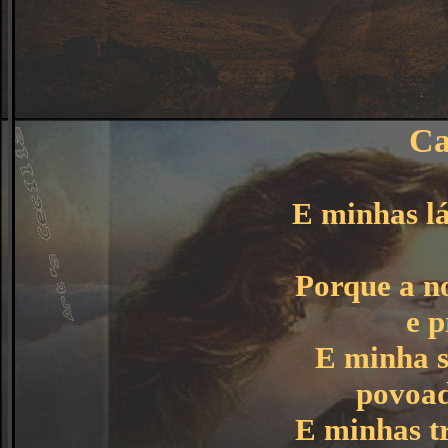
Ca
E minhas lá
Porque a n
e p
E minha s
povoad
E minhas t