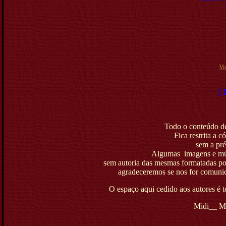
Vi
[
Todo o conteúdo des
Fica restrita a 
sem a pré
A
lgumas
imagens e mús
sem autoria das mesmas
formatadas po
agradeceremos se nos for comunic
O espaço aqui cedido aos autores é t
Midi__ M