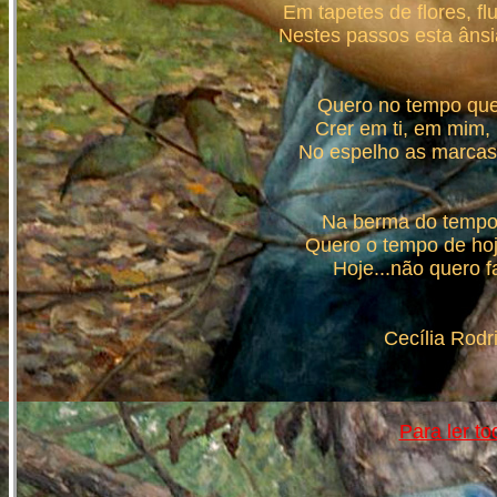
Em tapetes de flores, f
Nestes passos esta ânsi
Quero no tempo que 
Crer em ti, em mim, 
No espelho as marcas 
Na berma do tempo,
Quero o tempo de hoj
Hoje...não quero f
Cecília Rodr
Para ler t