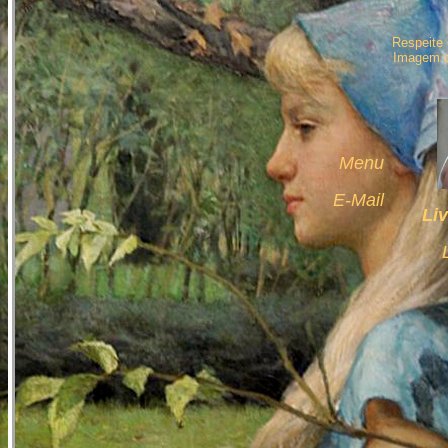
Respeite 
Imagem d
Menu
E-Mail
Liv