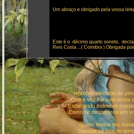
Um abraço e obrigado pela vossa leitu
Este é o décimo quarto soneto, decl
Reis Costa ...( Coimbra ) Obrigada poet
Histórias vestidas de pé
Que a voz lhe saia ainda 
Espargindo indelével poes
Como se despejasse em vos
Quero recitar teu nome
Desatar os nós do temp