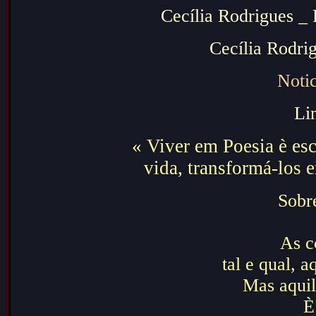
Cecília Rodrigues _
Cecília Rodri
Notic
Li
«
Viver em Poesia è e
vida, transformá-los 
Sobre
As c
tal e qual, 
Mas aqui
È