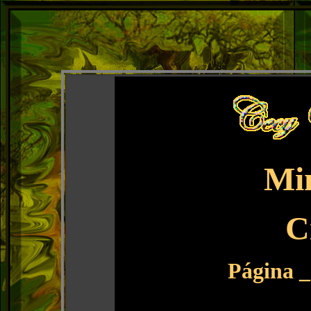
Mi
C
Página _