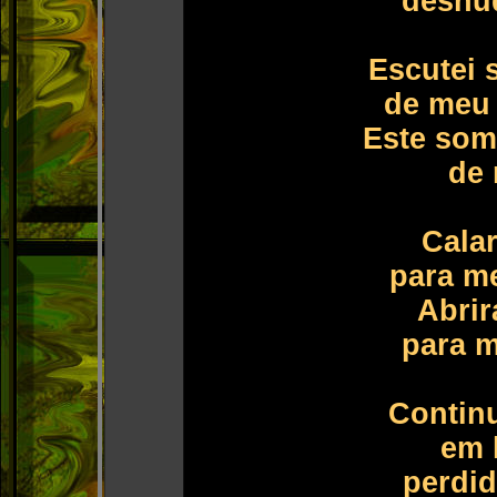
desnud
Escutei 
de meu 
Este som
de 
Calar
para m
Abrir
para m
Contin
em h
perdid