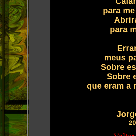
Calar
para me 
Abrir
para m
Erran
meus pa
Sobre es
Sobre e
que eram a 
Jorg
20