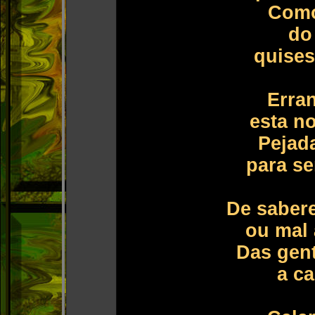
Como
do
quises
Erra
esta no
Pejad
para se
De sabere
ou mal 
Das gent
a c