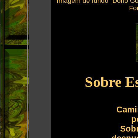
Imagem de fundo "Dório Go
Fo
Sobre Es
Camin
p
Sobr