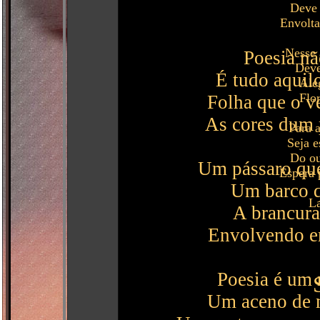
Deve 
Envolt
Nesse 
Poesia nã
Deve
É tudo aquil
Ale
Flor
Folha que o v
As cores dum 
Para 
Seja e
Do ou
Um pássaro que
Espera
Um barco q
L
A brancura
Envolvendo em
Poesia é um 
Um aceno de m