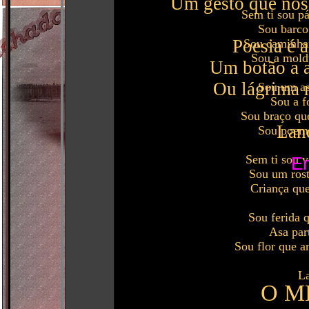
Um gesto que nos 
Sem ti sou p
Sou barco
Poesia é a
Sou caminhan
Sou a moldu
Um botão a a
Ou lágrima 
Sou um as
Sou a f
Sou braço qu
Lan
Sou poema
Sem ti sou v
E
Sou um rost
Criança que
Sou ferida 
Asa par
Sou flor que an
L
O M