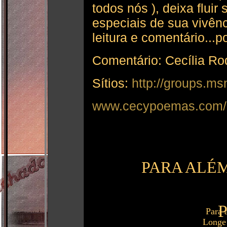
todos nós ), deixa flui
especiais de sua vivênc
leitura e comentário...
Comentário: Cecília Ro
Sítios:
http://groups.m
www.cecypoemas.com/
PARA ALÉ
Para 
Longe