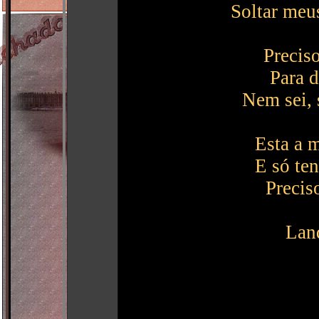
Soltar meu
Precis
Para d
Nem sei, 
Esta a m
E só te
Precis
Lan