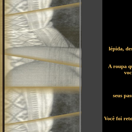
lépida, de
A roupa qu
voc
seus pas
Você foi ret