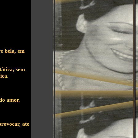
re bela, em
tática, sem
ica.
 do amor.
provocar, até