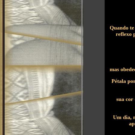
Quando te s
reflexo 
mas obedec
Pétala por
sua cor 
Um dia, n
ap