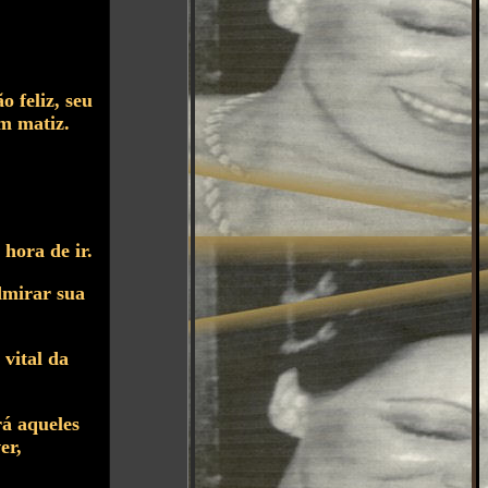
o feliz, seu
um matiz.
hora de ir.
admirar sua
 vital da
rá aqueles
er,