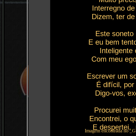
Interregno de
Dizem, ter de
Este soneto p
E eu bem tento
Inteligente 
Com meu ego 
Escrever um so
É difícil, po
Digo-vos, ex
Procurei mui
Encontrei, o 
E despertei,
Imagem encontrada no _Go