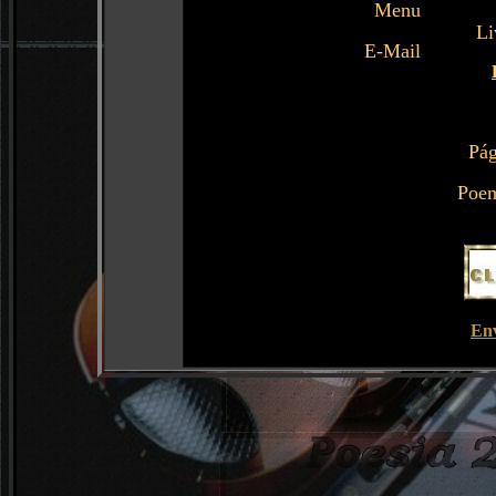
Menu
Li
E-Mail
Pág
Poem
En