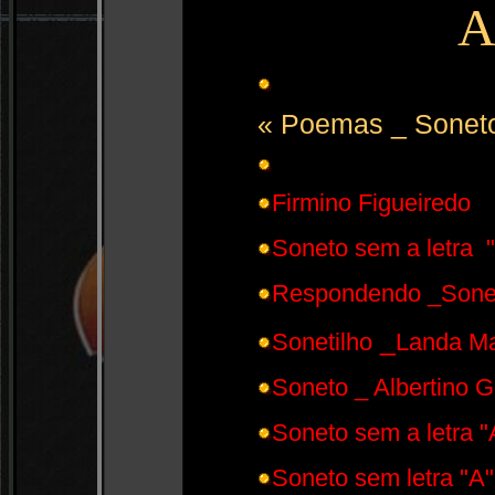
A
« Poemas _ Sonet
Firmino Figueiredo
Soneto sem a letra 
Respondendo _Sone
_
Sonetilho
Landa M
Soneto _ Albertino G
Soneto sem a letra "
Soneto sem letra "A"