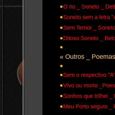
O rio _ Soneto _ De
Soneto sem a letra "
Sem Temor _ Soneto 
Ditoso Soneto _ Bel
« Outros _ Poemas
Sem o respectivo "A
Vivo ou morto _Poes
Sonhos que trilhei _
Meu Porto seguro _ 