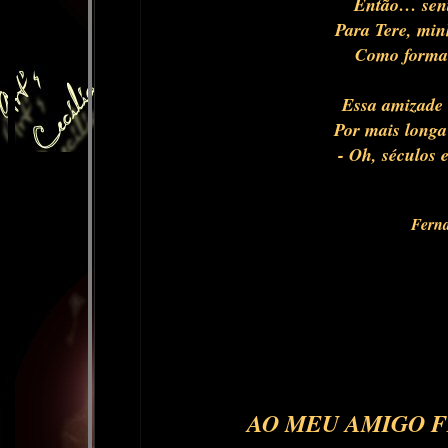
Então… senti
Para Tere, mi
Como forma
Essa amizade 
Por mais longa
- Oh, séculos e
Ferna
Coimbra,
AO MEU AMIGO F