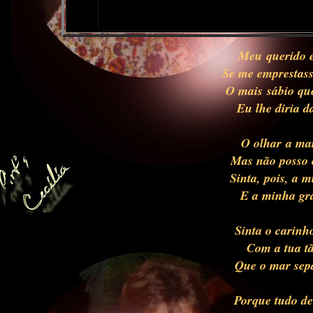
(De Ter
Meu querido 
Se me emprestass
O mais sábio que
Eu lhe diria d
O olhar a mar
Mas não posso 
Sinta, pois, a 
E a minha gra
Sinta o carinh
Com a tua tã
Que o mar sepa
Porque tudo d