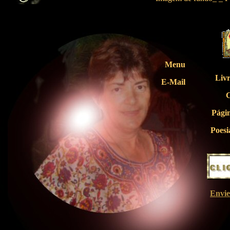
Menu
Livr
E-Mail
C
Págin
Poes
Envi