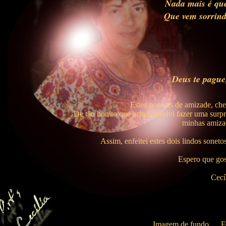
Nada mais é que
Que vem sorrin
Tere
Santos,
Deus te pague
Estes poemas de amizade, ch
De tão bonito que achei, resolvi fazer uma sur
minhas amizad
Assim, enfeitei estes dois lindos sonet
Espero que gos
Cecí
Imagem de fundo_
_
Fo