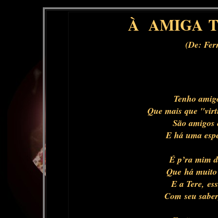
À AMIGA 
(De: Fer
Tenho amigo
Que mais que "virt
São amigos 
E há uma espe
É p’ra mim d
Que há muito
E a Tere, es
Com seu saber,