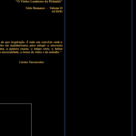
"O Vértice Luminoso da Pirâmide"
Série Romance - Volume II
14/10/05
 do que inspiração. É todo um exercício onde a
olve em malabarismos para atingir a sincronia
ma, a palavra exacta, o tempo certo, a beleza
 musicalidade, a leveza do ritmo e da melodia
.
"
asconcelos