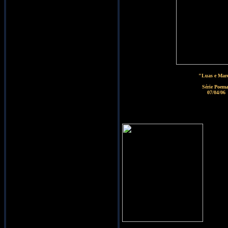
"Luas e Mar
Série Poem
07/04/06