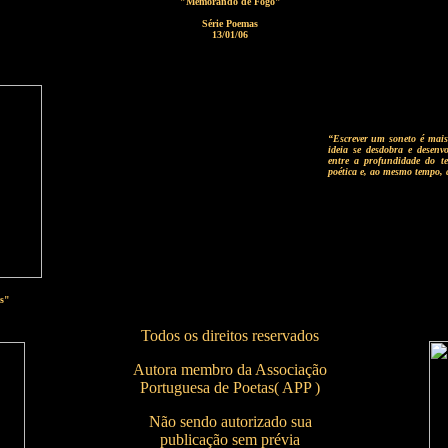
"Memorando de Fogo"
Série Poemas
13/01/06
“
Escrever um soneto é mais
ideia se desdobra e desenv
entre a profundidade do te
poética e, ao mesmo tempo, a
Carmo V
s"
Todos os direitos reservados
Autora membro da Associação
Portuguesa de Poetas( APP )
Não sendo autorizado sua
publicação sem prévia