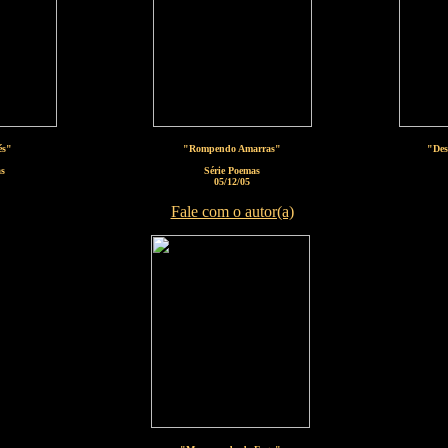
és"
"Rompendo Amarras"
"Des
as
Série Poemas
05/12/05
Fale com o autor(a)