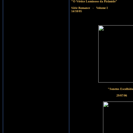
"O Vértice Luminoso da Pirâmide"
Série Romance - Volume I
14/10/05
"Sonetos Escolhido
29/07/06