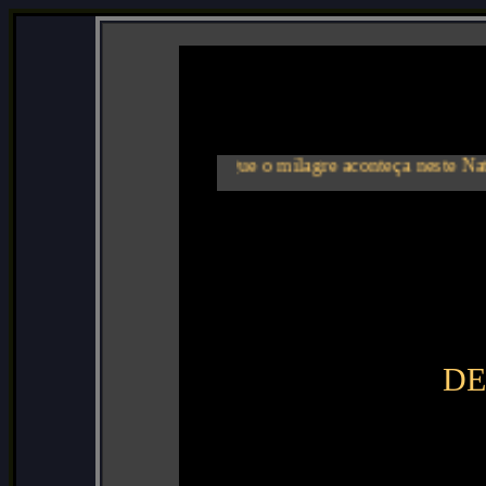
Que o milagre aconteça neste N
D