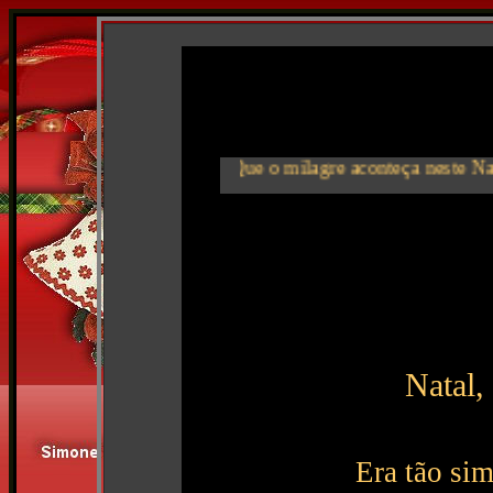
Que o milagre aconteça neste Natal e
Natal,
Era tão sim