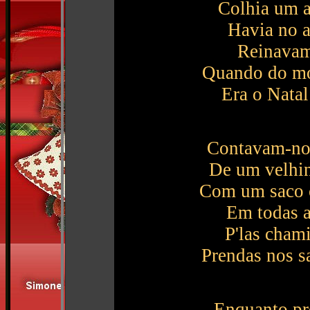
Colhia um a
Havia no a
Reinavam 
Quando do mon
Era o Natal
Contavam-nos
De um velhin
Com um saco c
Em todas a
P'las cham
Prendas nos s
Enquanto pr