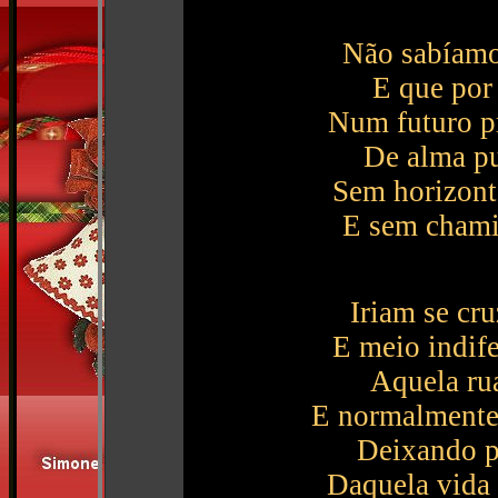
Não sabíamo
E que por 
Num futuro p
De alma pu
Sem horizonte
E sem chami
Iriam se cr
E meio indife
Aquela rua
E normalmente 
Deixando pa
Daquela vida .