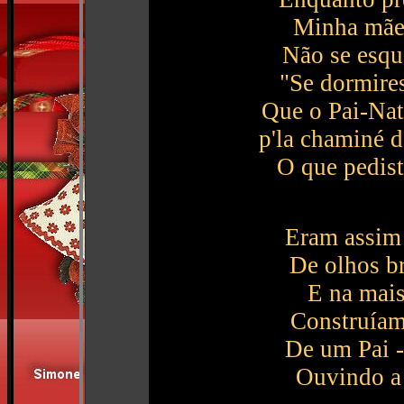
Minha mãe 
Não se esqu
"Se dormires
Que o Pai-Na
p'la chaminé de
O que pedis
Eram assim 
De olhos br
E na mais
Construíam
De um Pai -
Ouvindo a 