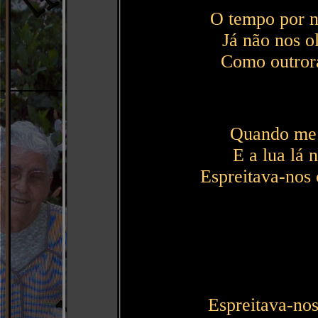
O tempo por nó
Já não nos ol
Como outror
Quando me 
E a lua lá n
Espreitava-nos 
Espreitava-nos