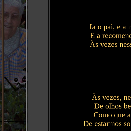
Ia o pai, e a
E a recomend
Às vezes ness
Às vezes, ne
De olhos be
Como que a 
De estarmos so