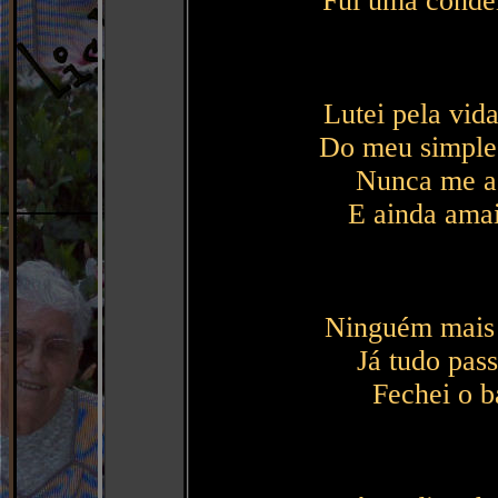
Fui uma conde
Lutei pela vid
Do meu simples 
Nunca me as
E ainda amai
Ninguém mais 
Já tudo pass
Fechei o b