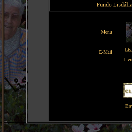
Fundo Lisdália
Menu
Liv
E-Mail
Livr
En