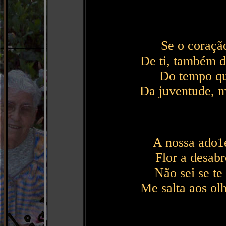
Se o coração
De ti, também d
Do tempo qu
Da juventude, m
A nossa ado1e
Flor a desabr
Não sei se te
Me salta aos ol