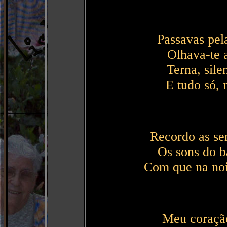
Passavas pel
Olhava-te 
Terna, sile
E tudo só, 
Recordo as ser
Os sons do b
Com que na noi
Meu coração