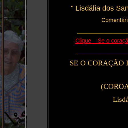
" Lisdália dos Sa
Comentário
________________
Clique _ Se o coraç
________________
SE O CORAÇÃO F
(COROA
Lisdá