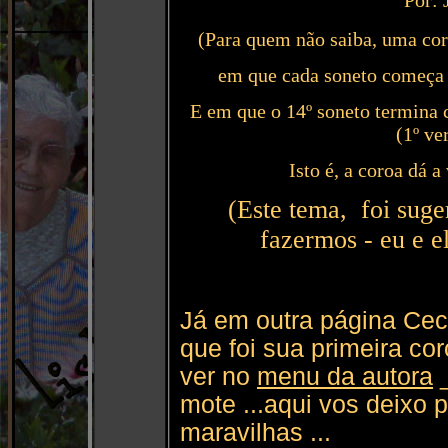
Por: 
(Para quem não saiba, uma cor
em que cada soneto começa c
E em que o 14º soneto termina 
(1º ve
Isto é, a coroa dá 
(Este tema, foi suge
fazermos - eu e e
Já em outra página Ce
que foi sua primeira co
ver no
menu da autora
_
mote ...aqui vos deixo p
maravilhas ...