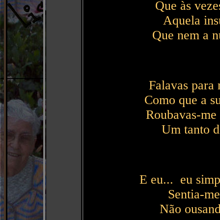
Que às vezes
Aquela ins
Que nem a n
Falavas para
Como que a su
Roubavas-me à
Um tanto d
E eu... eu sim
Sentia-me
Não ousando