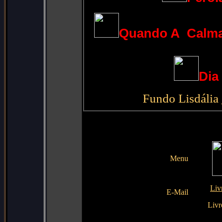
Quando A Calma 
Dia
Fundo Lisdália 
Menu
Liv
E-Mail
Livr