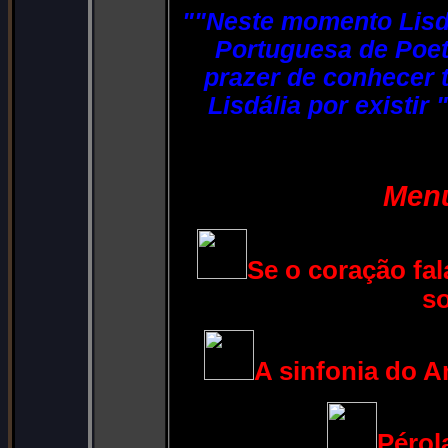
""Neste momento Lisd
Portuguesa de Poeta
prazer de conhecer t
Lisdália por existir
Menu
Se o coração fal
s
A sinfonia do A
Pérol