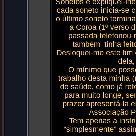
Sonetos e expliquei-lhe
cada soneto inicia-se c
o último soneto termin
a Coroa (1º verso d
passada telefonou-m
também tinha feit
Desloquei-me este fim 
dela,
O mínimo que posso 
trabalho desta minha 
de saúde, como já ref
para muito longe, s
prazer apresentá-la 
Associação P
Tem apenas a instr
“simplesmente” assi