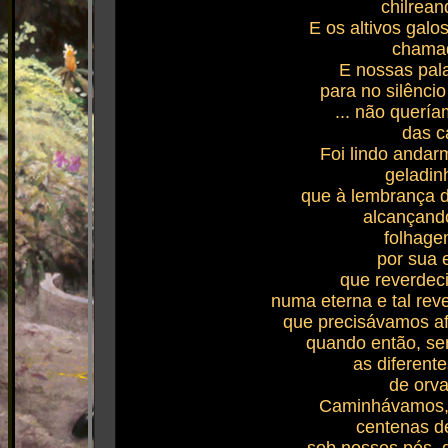
chilrean
E os altivos gal
chamad
E nossas pal
para no silênci
... não querí
das c
Foi lindo andar
geladin
que à lembrança d
alcançand
folhagen
por sua e
que reverdec
numa eterna e tal rev
que precisávamos afa
quando então, se
as diferente
de orva
Caminhávamos, 
centenas d