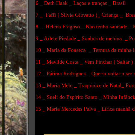
6 _ Deth Haak _ Laços e tranças _ Brasil
7 _ Faffi ( Silvia Giovatto )_ Criança _ Bras
8 _ Helena Fragoso _ Não tenho saudade _ P
9 _ Arlete Piedade _ Sonhos de menina _ Po
10 _ Maria da Fonseca _ Ternura da minha i
11 _ Mavilde Costa _ Vem Pinchar ( Saltar ) 
12 _ Fátima Rodrigues _ Queria voltar a ser 
13 _ Maria Melo _ Traquinice de Natal_ Port
14 _ Sueli do Espírito Santo _ Minha Infânci
15 _ Maria Mercedes Paiva _ Lírica manhã da
_________________________________