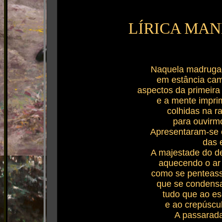
LÍRICA MAN
Naquela madrugad
em estância cam
aspectos da primeira
e a mente imprim
colhidas na r
para ouvirmo
Apresentaram-se 
das 
A majestade do de
aquecendo o ar
como se penteasse
que se condens
tudo que ao esc
e ao crepúscul
A passarada 