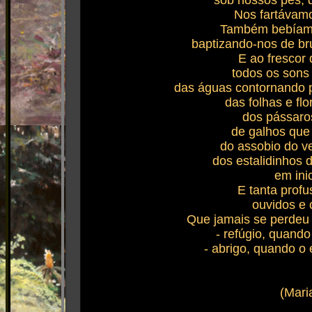
sob nossos pés, q
Nos fartávamo
Também bebíamo
baptizando-nos de br
E ao frescor
todos os sons
das águas contornando p
das folhas e fl
dos pássaro
de galhos que
do assobio do v
dos estalidinhos d
em inic
E tanta profu
ouvidos e 
Que jamais se perdeu 
- refúgio, quand
- abrigo, quando o 
(Maria 