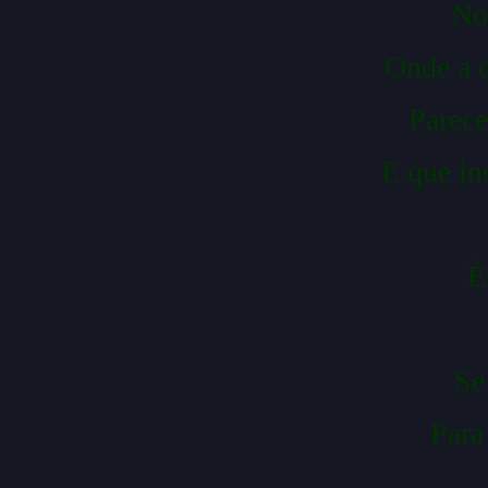
Onde a c
Parece
E que in
É
Se
Para