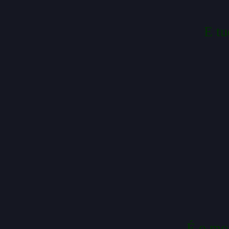
E tu
É o mom