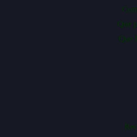
Com 
Que p
Que l
Rec