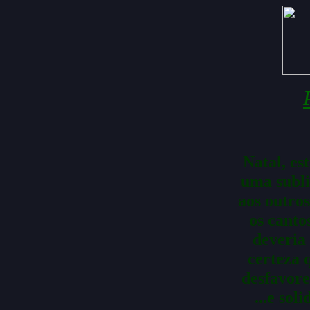
Natal, es
uma subl
aos outros
os canto
deveria 
certeza 
desfavore
...e sol
crianças