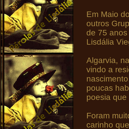
Em Maio do
outros Grup
de 75 anos
Lisdália Vi
Algarvia, n
vindo a res
nascimento,
poucas habi
poesia que
Foram muit
carinho qu