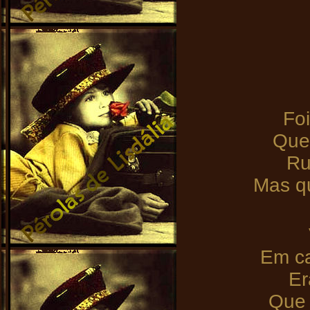
Foi
Que
Ru
Mas q
Em ca
Er
Que 