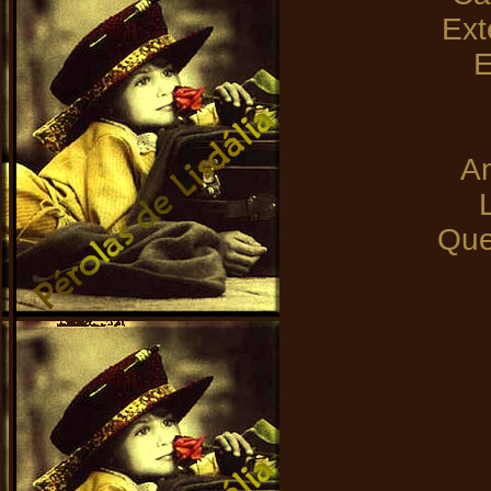
Ext
E
An
Que