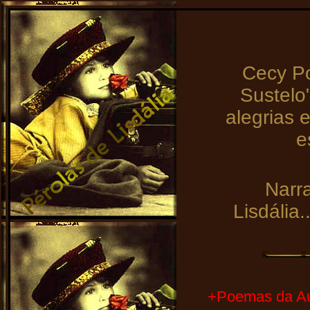
Cecy P
Sustelo
alegrias 
e
Narr
Lisdália.
+Poemas da Au