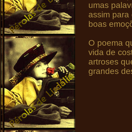
umas palavr
assim para 
boas emoç
O poema qu
vida de cost
artroses qu
grandes des