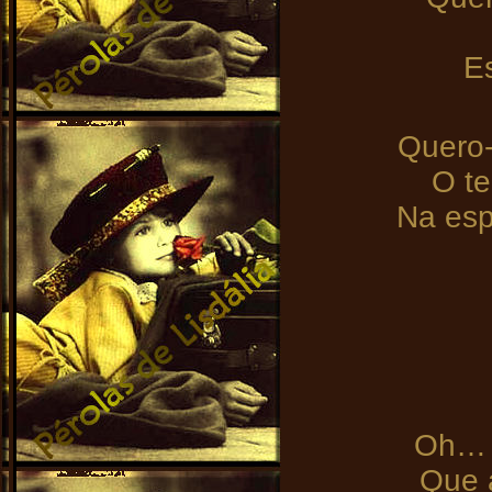
E
Quero-
O te
Na esp
Oh… 
Que 