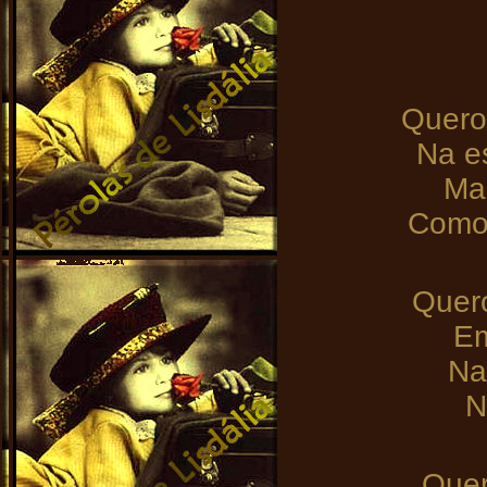
Quero
Na e
Mai
Como 
Quero
Em
Na
N
Quer