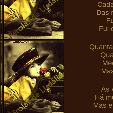
Cada
Das 
Fu
Fui 
Quanta
Qua
Med
Mas
Às 
Há mu
Mas e