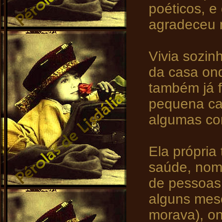
poéticos, e
agradeceu 
Vivia sozin
da casa ond
também já 
pequena cas
algumas co
Ela própria
saúde, nome
de pessoas
alguns mese
morava), on