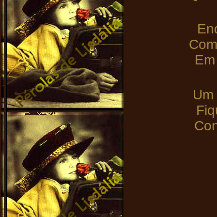
Enq
Como
Em 
Um 
Fiq
Con