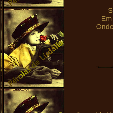
S
Em 
Onde