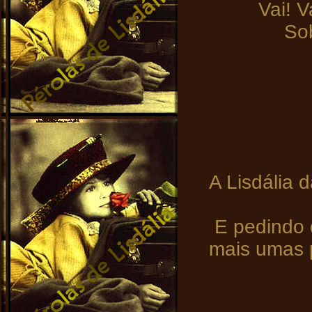
Vai! 
So
A Lisdália 
E pedindo d
mais umas 