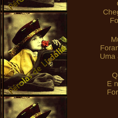
Cheg
Fo
Mu
Foram
Uma a
Q
E n
For