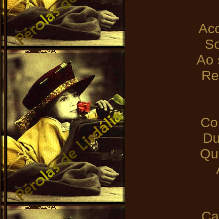
Ac
So
Ao 
Re
Co
Du
Qu
Ca