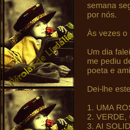
semana seg
por nós.
Às vezes o 
Um dia fale
me pediu d
poeta e am
Dei-lhe este
1. UMA RO
2. VERDE
3. AI SOL